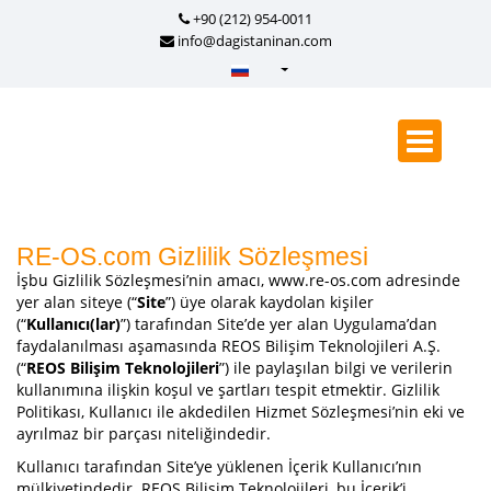
+90 (212) 954-0011
info@dagistaninan.com
Türkçe - Turkish
English - English
русский - Russian
فارسی - Persian
العربية - Arabic
RE-OS.com Gizlilik Sözleşmesi
İşbu Gizlilik Sözleşmesi’nin amacı, www.re-os.com adresinde
Crnogorski - Montenegrin
yer alan siteye (“
Site
”) üye olarak kaydolan kişiler
Српски - Serbian
(“
Kullanıcı(lar)
”) tarafından Site’de yer alan Uygulama’dan
faydalanılması aşamasında REOS Bilişim Teknolojileri A.Ş.
(“
REOS Bilişim Teknolojileri
”) ile paylaşılan bilgi ve verilerin
kullanımına ilişkin koşul ve şartları tespit etmektir. Gizlilik
Politikası, Kullanıcı ile akdedilen Hizmet Sözleşmesi’nin eki ve
ayrılmaz bir parçası niteliğindedir.
Kullanıcı tarafından Site’ye yüklenen İçerik Kullanıcı’nın
mülkiyetindedir. REOS Bilişim Teknolojileri, bu İçerik’i