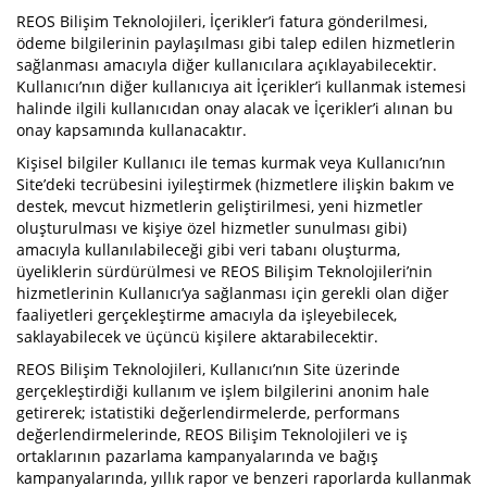
REOS Bilişim Teknolojileri, İçerikler’i fatura gönderilmesi,
ödeme bilgilerinin paylaşılması gibi talep edilen hizmetlerin
sağlanması amacıyla diğer kullanıcılara açıklayabilecektir.
Kullanıcı’nın diğer kullanıcıya ait İçerikler’i kullanmak istemesi
halinde ilgili kullanıcıdan onay alacak ve İçerikler’i alınan bu
onay kapsamında kullanacaktır.
Kişisel bilgiler Kullanıcı ile temas kurmak veya Kullanıcı’nın
Site’deki tecrübesini iyileştirmek (hizmetlere ilişkin bakım ve
destek, mevcut hizmetlerin geliştirilmesi, yeni hizmetler
oluşturulması ve kişiye özel hizmetler sunulması gibi)
amacıyla kullanılabileceği gibi veri tabanı oluşturma,
üyeliklerin sürdürülmesi ve REOS Bilişim Teknolojileri’nin
hizmetlerinin Kullanıcı’ya sağlanması için gerekli olan diğer
faaliyetleri gerçekleştirme amacıyla da işleyebilecek,
saklayabilecek ve üçüncü kişilere aktarabilecektir.
REOS Bilişim Teknolojileri, Kullanıcı’nın Site üzerinde
gerçekleştirdiği kullanım ve işlem bilgilerini anonim hale
getirerek; istatistiki değerlendirmelerde, performans
değerlendirmelerinde, REOS Bilişim Teknolojileri ve iş
ortaklarının pazarlama kampanyalarında ve bağış
kampanyalarında, yıllık rapor ve benzeri raporlarda kullanmak