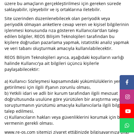
üzere bu amaçların gerçekleştirilmesi için gereken sürede
saklayabilir, işleyebilir ve iş ortaklarına iletebilir.
Site üzerinden düzenlenebilecek olan periyodik veya
periyodik olmayan anketlere cevap veren ve kişisel bilgilerinin
işlenmesi konusunda rıza gösteren Kullanıcılar’dan talep
edilen bilgiler, REOS Bilişim Teknolojileri tarafından bu
kişilere doğrudan pazarlama yapmak, istatistiki analiz yapmak
ve veri tabanı oluşturmak amacıyla kullanılabilecektir.
REOS Bilişim Teknolojileri ayrıca, aşağıdaki koşulların varlığı
halinde Kullanıcı’ya ait bilgileri üçüncü kişilerle
paylaşabilecektir:
a) Kullanıcı Sözleşmesi kapsamındaki yükümlülüklerin yerine
getirilmesi için ilgili ifşanın zorunlu olması,
b) Yetkili idari ve adli bir kurum tarafından ilgili mevzuat
doğrultusunda usulüne göre yürütülen bir araştırma veya
soruşturmanın yürütümü amacıyla kullanıcılarla ilgili bilgi
talep edilmesi,
c) Kullanıcıların hakları veya güvenliklerini korumak için bilgi
vermenin gerekli olması.
www.re-os.com sitemizi ziyaret ettiğinizde bilgisayarınıza bilgi