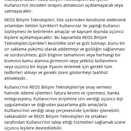
Kullanıcı’nın önceden onayını almaksızın açıklamayacak veya
satmayacaktır.
REOS Bilişim Teknolojileri, Site üzerinden kendisine elektronik
ortamdan iletilen İçerikleri’i Kullanıcılar ile yaptığı Kullanıcı
Sözleşmesi ile belirlenen amaçlar ve kapsam dışında üçüncü
kişilere açıklamayacaktır. Bu kapsamda REOS Bilişim
Teknolojileri,İçerikler’i kesinlikle özel ve gizli tutmayı, bunu bir
sır saklama yükümü olarak addetmeyi ve gizliliğin sağlanması
ve sürdürülmesi, gizli bilginin tamamının veya herhangi bir
kısmının kamu alanına girmesini veya yetkisiz kullanımını
veya üçüncü bir kişiye ifşasını önlemek için gerekli tüm
tedbirleri almayı ve gerekli özeni göstermeyi taahhüt
etmektedir..
Kullanıcı’nın REOS Bilişim Teknolojileri’ye onay vermesi
halinde ödeme işlemleri, fatura kesimi ve işlenmesi, banka
entegrasyonu, Kullanıcı’nın erişimine izin verdiği üçüncü kişi
uygulamaları ve doğrudan pazarlama gibi amaçlarla
Kulllanıcı’nın verdiği onay çerçevesinde İçerikler işlenebilir,
saklanabilir ve REOS Bilişim Teknolojileri ile ortakları
tarafından Kullanıcı’nın talep ettiği hizmetleri sağlamak üzere
üçüncü kişilere devredilebilir.