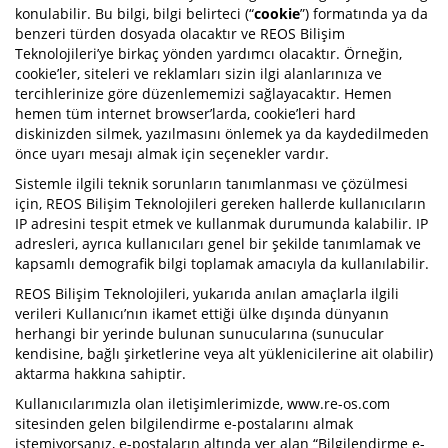
konulabilir. Bu bilgi, bilgi belirteci (“
cookie
”) formatında ya da
benzeri türden dosyada olacaktır ve REOS Bilişim
Teknolojileri’ye birkaç yönden yardımcı olacaktır. Örneğin,
cookie’ler, siteleri ve reklamları sizin ilgi alanlarınıza ve
tercihlerinize göre düzenlememizi sağlayacaktır. Hemen
hemen tüm internet browser’larda, cookie’leri hard
diskinizden silmek, yazılmasını önlemek ya da kaydedilmeden
önce uyarı mesajı almak için seçenekler vardır.
Sistemle ilgili teknik sorunların tanımlanması ve çözülmesi
için, REOS Bilişim Teknolojileri gereken hallerde kullanıcıların
IP adresini tespit etmek ve kullanmak durumunda kalabilir. IP
adresleri, ayrıca kullanıcıları genel bir şekilde tanımlamak ve
kapsamlı demografik bilgi toplamak amacıyla da kullanılabilir.
REOS Bilişim Teknolojileri, yukarıda anılan amaçlarla ilgili
verileri Kullanıcı’nın ikamet ettiği ülke dışında dünyanın
herhangi bir yerinde bulunan sunucularına (sunucular
kendisine, bağlı şirketlerine veya alt yüklenicilerine ait olabilir)
aktarma hakkına sahiptir.
Kullanıcılarımızla olan iletişimlerimizde, www.re-os.com
sitesinden gelen bilgilendirme e-postalarını almak
istemiyorsanız, e-postaların altında yer alan “Bilgilendirme e-