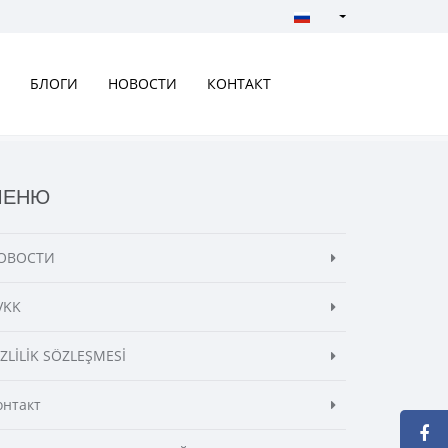
Türkçe - Turkish
English - English
БЛОГИ
НОВОСТИ
КОНТАКТ
русский - Russian
فارسی - Persian
العربية - Arabic
МЕНЮ
Crnogorski - Montene
Српски - Serbian
ОВОСТИ
VKK
İZLİLİK SÖZLEŞMESİ
онтакт