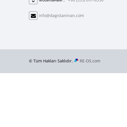
info@dagistaninan.com
© Tüm Hakları Saklıdır.
RE-OS.com