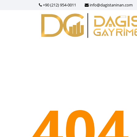
+90 (212) 954-0011
info@dagistaninan.com
404