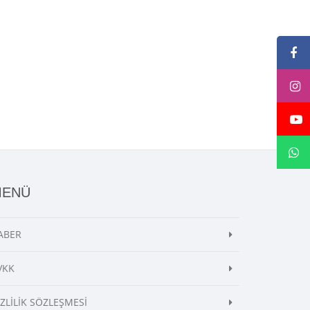
MENÜ
ABER
VKK
İZLİLİK SÖZLEŞMESİ