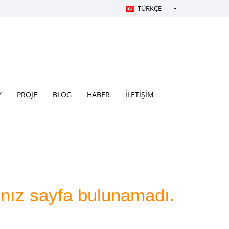
TÜRKÇE
Türkçe - Turkish
English - English
русский - Russian
فارسی - Persian
العربية - Arabic
Y
PROJE
BLOG
HABER
İLETİŞİM
Crnogorski - Montenegrin
Српски - Serbian
ınız sayfa bulunamadı.