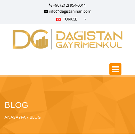
+90 (212) 954-0011
info@dagistaninan.com
TÜRKÇE
Türkçe - Turkish
English - English
русский - Russian
فارسی - Persian
العربية - Arabic
Crnogorski - Montenegrin
Српски - Serbian
BLOG
ANASAYFA
BLOG