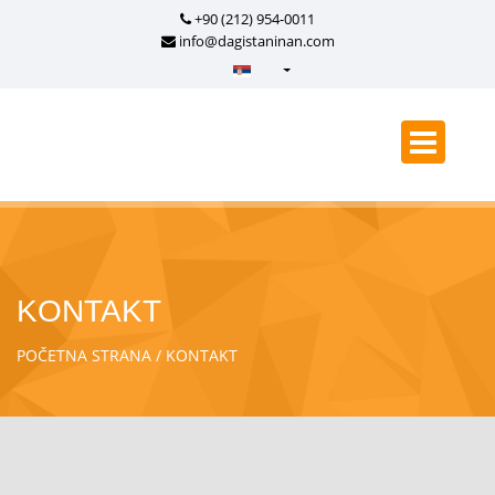
+90 (212) 954-0011
info@dagistaninan.com
Türkçe - Turkish
English - English
русский - Russian
فارسی - Persian
العربية - Arabic
Crnogorski - Montenegrin
KONTAKT
Српски - Serbian
POČETNA STRANA
KONTAKT