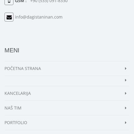
GSM :
+90 (533) 091-8330
info@dagistaninan.com
MENI
POČETNA STRANA
KANCELARIJA
NAŠ TIM
PORTFOLIO