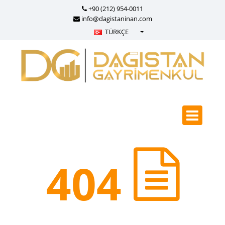
+90 (212) 954-0011
info@dagistaninan.com
TÜRKÇE
Türkçe - Turkish
English - English
русский - Russian
فارسی - Persian
العربية - Arabic
Crnogorski - Montenegrin
Српски - Serbian
404