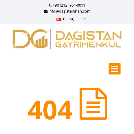
+90 (212) 954-0011
info@dagistaninan.com
TÜRKÇE
Türkçe - Turkish
English - English
русский - Russian
فارسی - Persian
العربية - Arabic
Crnogorski - Montenegrin
Српски - Serbian
404