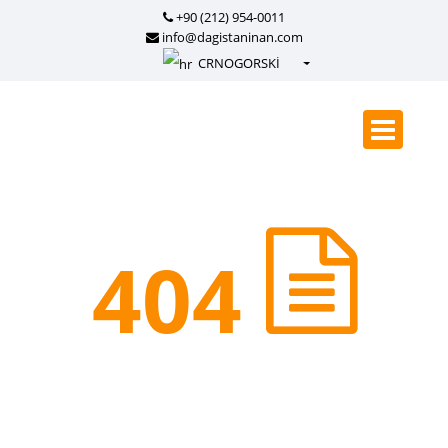
+90 (212) 954-0011
info@dagistaninan.com
CRNOGORSKİ
Türkçe - Turkish
English - English
русский - Russian
فارسی - Persian
العربية - Arabic
404
Crnogorski - Montenegrin
Српски - Serbian